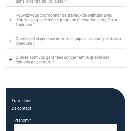
dans le centre de Toulouse ?
Pouvez-vous coordonner les travaux de peinture avec
d’autres corps de métier pour une rénovation complète à
Toulouse ?
Quelle est l’expérience de votre équipe d’artisans peintres à
Toulouse ?
Quelles sont vos garanties concernant la qualité des
finitions de peinture ?
Formulaire
De contact
Formulaire
Prénom
*
simple