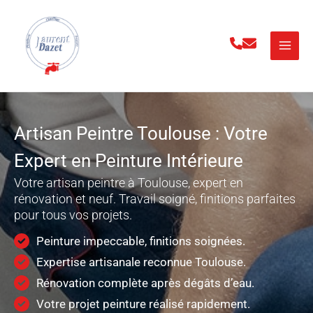
Aller
au
contenu
Artisan Peintre Toulouse : Votre
Expert en Peinture Intérieure
Votre artisan peintre à Toulouse, expert en
rénovation et neuf. Travail soigné, finitions parfaites
pour tous vos projets.
Peinture impeccable, finitions soignées.
Expertise artisanale reconnue Toulouse.
Rénovation complète après dégâts d’eau.
Votre projet peinture réalisé rapidement.