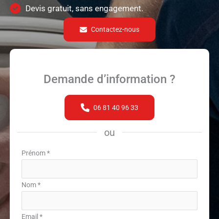
Devis gratuit, sans engagement.
Contactez-nous
Demande d’information ?
06 81 40 96 33
ou
Formulaire
Prénom
*
simple
avec
Nom
*
téléphone
Email
*